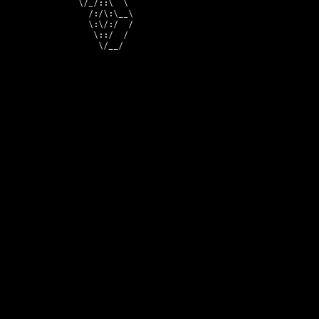
              \/_/::\  \ 

                /:/\:\__\

                \:\/:/  /

                 \::/  / 

                  \/__/  