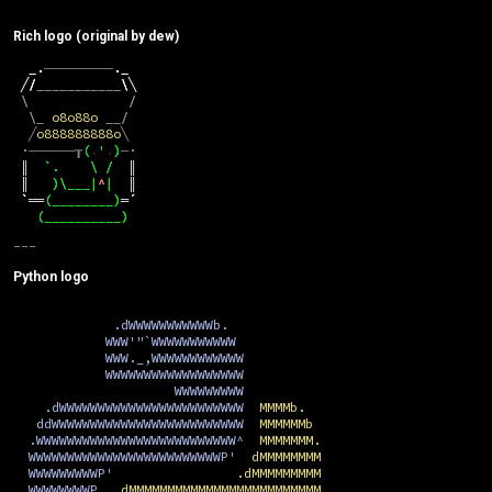
Rich logo (original by dew)
_.
─────────
._
╱
/
___________
\
╲
\
/
\_
o8o88o
__/
╱
o888888888o
╲
·
──────┰
(
.
'
.
)
─
·
║
`.
\
/
║
║
)\___|
^
|
║
`
══
(________)
═
´
(__________)
Python logo
.dWWWWWWWWWWWb.
WWW'"`WWWWWWWWWWW
WWW._,WWWWWWWWWWWW
WWWWWWWWWWWWWWWWWW
WWWWWWWWW
.dWWWWWWWWWWWWWWWWWWWWWWWW
MMMMb.
ddWWWWWWWWWWWWWWWWWWWWWWWWW
MMMMMMb
.WWWWWWWWWWWWWWWWWWWWWWWWWW^
MMMMMMM.
WWWWWWWWWWWWWWWWWWWWWWWWWP'
dMMMMMMMM
WWWWWWWWWP'
.dMMMMMMMMM
WWWWWWWWP
,dMMMMMMMMMMMMMMMMMMMMMMMMM