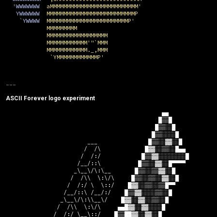
'WWWWWWW
aMMMMMMMMMMMMMMMMMMMMMMMMMM'
YWWWWWW
MMMMMMMMMMMMMMMMMMMMMMMMMMP
`YWWWW
MMMMMMMMMMMMMMMMMMMMMMMMP'
MMMMMMMMM
MMMMMMMMMMMMMMMMMM
MMMMMMMMMMMM'"`MMM
MMMMMMMMMMMM._,MMM
`YMMMMMMMMMMMMP'
ASCII Forever logo experiment
                                              ▄▄

                                             █▒▒█

                                            █▒▒░░█

                                           █▒▒░░░░█

                        ___               █▒▒░░▓▓░░█

                       /  /\             █▓▓░░▒▒░░█▄▄

                      /  /:/            █▒▒▓▓░░░░░░░░█

                     /__/::\           █▒▒░░▓▓░░█▀▀▀▀

                    _\__\/\:\__       █▒▒░░▒▒▓▓░░█

                   /  /\\  \:\/\     █▒▒░░▒▒░░▓▓░░█

                  /  /:/ \  \::/    █▓▓░░▒▒░░▒▒█▀▀

                 /__/::\ /__/:/    █▒▒▓▓░░░░▒▒░░█

                _\__\/\:\\__\/    █▓▓░░▓▓░░▒▒░░█

               /  /\\  \:\/\     ▄▄█▓▓░░▓▓░░░░█

              /  /:/ \__\::/    █▒▒██▓▓░░▓▓░░█
