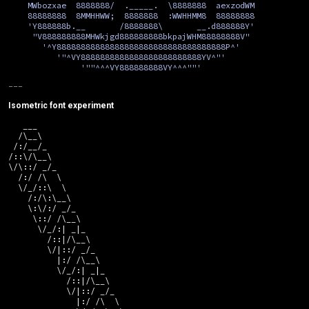
MWbozxae
8888888/
._____.
\8888888
aexzodWM
88888888
8MMHHWW;
8888888
:WWHHMM8
88888888
'Y888888b.__
/8888888\
__.d888888Y'
"V888888888MHWkjgd888888888bkpajWHM88888888V"
'^Y88888888888888888888888888888888888P^'
'"^VY8888888888888888888888888YV^"'
'""^^^VY888888888VY^^^""'
Isometric font experiment
   ___                   

  /\__\                  

 /:/__/_                 

/::\/\__\                

\/\::/ _/_               

  /:/ /\  \              

  \/_/::\  \             

    /:/\:\__\            

    \:\/:/ _/_           

     \::/ /\__\          

      \/_/:| _|_         

        /::|/\__\        

        \/|::/ _/_       

          |:/ /\__\      

          \/_/:| _|_     

            /::|/\__\    

            \/|::/ _/_   

              |:/ /\  \  
