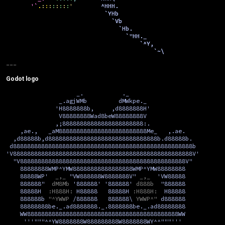
'`
.
:
:
:
:
:
:
:
:
'
^HHH.
`YHb
`Vb
`Hb.
`"HH._
`^Y,
`~\
Godot logo
_.
._
_.agjWMb
dMWkpe._
'H8888888b,
,d8888888H'
V88888888Wad8beW88888888V
,;88888888888888888888888:.
,ae.,
_aM8888888888888888888888888Me_
,.ae.
,d88888b,d8888888888888888888888888888888b.d88888b.
d888888888888888888888888888888888888888888888888888b
'V888888888888888888888888888888888888888888888888888V'
"V88888888888888888888888888888888888888888888888V"
88888888WMP^YMW88888888888888888WMP^YMW88888888
88888WP'
_,_
"VW888888W8888888V"
_,_
'VW88888
888888"
dM8Mb
'888888'
'888888'
d888b
"888888
88888H
:H888H:
H88888
88888H
:H888H:
H88888
888888b
"^YWWP
/888888
888888\
YWWP^"
d888888
88888888be._.ad8888888._.8888888be._.ad88888888
WW8888888888888888888888888888888888888888888WW
'''"""^^YW8888888W888888888W8888888WY^^"""'''