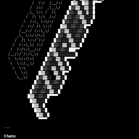
             /  /:/  /__/:/    █▓▓░░█▓▓░░█▀▀▀

            /  /:/  _\__\/    █▒▒▓▓░░▓▓░░█

           _\_ \:\ /  /\     █▒▒░░▓▓░░▓░░█

          /  /\ \:\  /:/    █▒▒░░▒▒▓▓░░░░█

         /  /:/_ \:\/:/    █▒▒░░▒▒░░▓▓░░█

        /  /:/ /\ \::/    █▓▓░░▒▒░░▒▒█▀▀

       /__/:/ /::\_\/    █▒▒▓▓░░░░▒▒░░█

      _\_ \:\/:/\:\     █▒▒░░▓▓░░▒▒░░█

     /  /\ \::/‾/:/    █▒▒░░░░▓▓░░░░█

    /  /::\_\/ /:/    █▒▒░░▓▓░░▓▓░░█

   /  /:/\:\__/:/    █▓▓░░▒▒░░███▀▀

  /__/:/‾/::\_\/    █▒▒▓▓░░░░░░░░█

  \  \:\/:/\:\     █▒▒░░▓▓░░█▀▀▀▀

   \  \::/__\/    █▒▒░░░░▓▓░░█

    \  \:\       █▒▒░░▓▓░░▓▓░░█

     \  \:\     █▓▓░░  ▓▓░░█▀▀

      \__\/    █▒▒▓▓░░  ▓▓░░█

              █▒▒░░▓▓░░▒▒░░█

             █▒▒░░▒▒▓▓░░░░█

            █▒▒░░▒▒░░▓▓░░█

           █▓▓░░▒▒░░█▀▀▀▀

            █▓▓░░░░█

             █▓▓░░█

              █▓▓░░█

               █▓▓░░█

                ▀▀▀▀
Chains