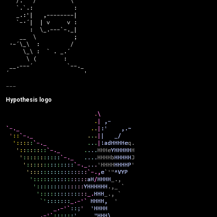
   /.   /          \  

   `.`.:            : 

   _.:'|   ,--------| 

   `-·´|  | v     v : 

       :  \_.---`-._| 

    __  \           ; 

 ·-´\_\  :         /  

     \_\ :  ` . _.´   

      \ (        :

 __.---´          `--._

´                      '
Hypothesis logo
.
\
.
|
,-
`-._
.
.
|
:'
,.~
'
::
`-._
.
.
.
|
|
_/
':
:
:
:
:
`-._
.
.
.
|
!adHHHHe
q.
'
:
:
:
:
:
:
::
`-._
.
.
.
.
HHHe
YHHHHH
H
'
:
:
:
:
:
:
:
:
:
::
`-._
.
.
.
.
HHHHb
HHHHH
J
'
:
:
:
::
::
::
:
::
:
:
`-._
.
.
.
'HHHH
HHHHP
'
':::
:
:
:::::
:
:
::
:
:
:
`-.,
e
`'"
^VYP
'::::
:
:
::
:
:
:
:
:
:
::
aH
/
HHHH
_.,
':
:
:
:::
:
:
::
:
:
::
YHHHHHH
.,_
`
'::
:
:
::
:
:
::
:
:
::
_.
HHH
_.,
`
`'
:::::
:
:
_.-'`
HHHH,
'
_.-'`
:
:
;
'
'HHHH
_.-'`
:
:
:
:
:
;
'
"HHH\